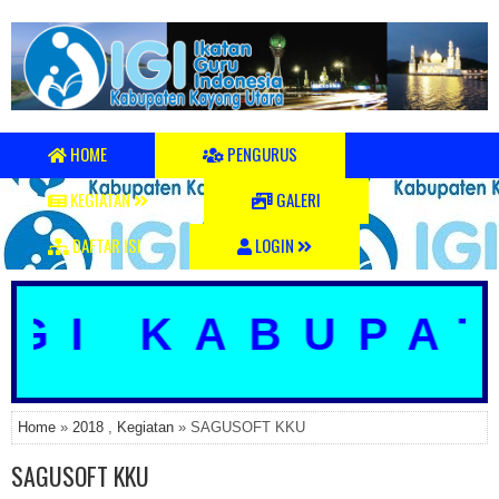
HOME
PENGURUS
KEGIATAN
GALERI
DAFTAR ISI
LOGIN
I KABUPATE
Home
»
2018
,
Kegiatan
» SAGUSOFT KKU
SAGUSOFT KKU